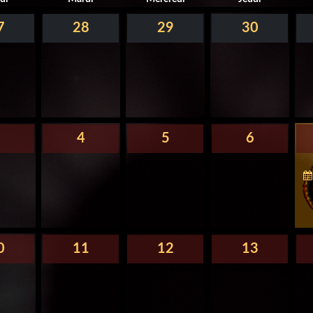
7
28
29
30
3
4
5
6
0
11
12
13