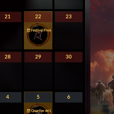
21
22
23
Festival Promutuel de la Relève - Thetford Mines
28
29
30
4
5
6
Quartier de Lune - Québec