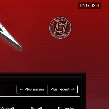
ENGLISH
Séle
← Plus ancien
Plus récent →
Vendredi
Samedi
Dimanche