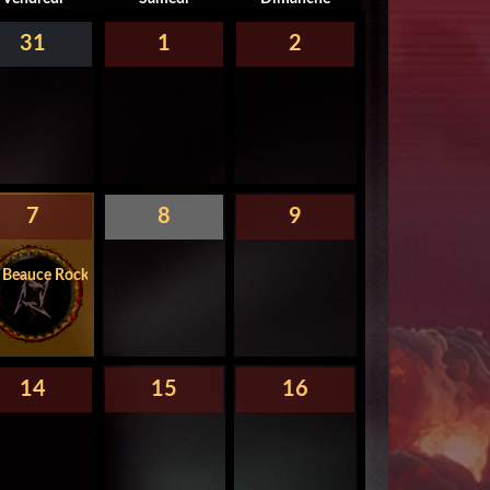
31
1
2
7
8
9
Beauce Rock - Beauceville
14
15
16