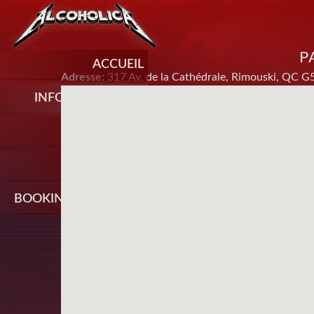
P
ACCUEIL
Adresse:
317 Av. de la Cathédrale, Rimouski, QC G
INFO-SPECTACLES
À PROPOS
MEDIA
BOOKING / CONTACT