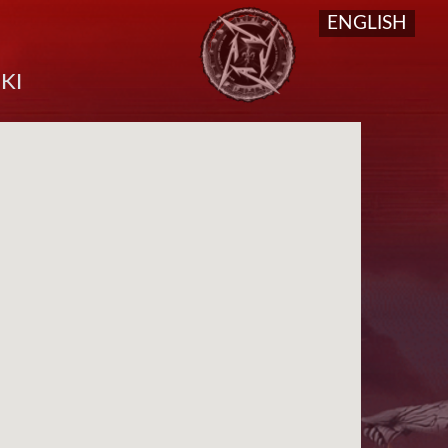
ENGLISH
Séle
ki